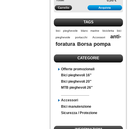
0,00 €
Carrello
Acquista
TAGS
bici
pieghevole
blanc marine
bicicletta
bici
anti-
pieghevole
portacchi
Accessori
foratura
Borsa
pompa
CATEGORIE
Offerte promozionali
Bici pieghevoli 16"
Bici pieghevoli 20"
MTB pieghevoli 26"
______________
Accessori
Bici manutenzione
Sicurezza / Protezione