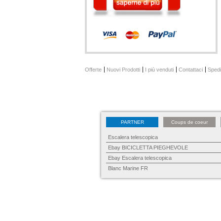
Offerte
Nuovi Prodotti
I più venduti
Contattaci
Spedi
PARTNER
Coups de coeur
Escalera telescopica
Ebay BICICLETTA PIEGHEVOLE
Ebay Escalera telescopica
Blanc Marine FR