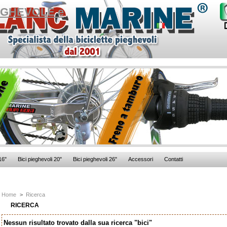
16"
Bici pieghevoli 20"
Bici pieghevoli 26"
Accessori
Contatti
Home
>
Ricerca
RICERCA
Nessun risultato trovato dalla sua ricerca "bici"