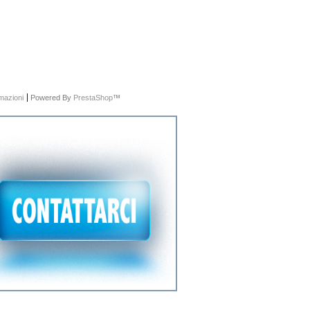
rmazioni
Powered By
PrestaShop
™