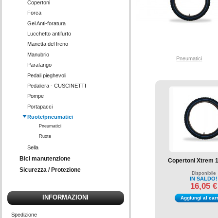
Copertoni
Forca
Gel Anti-foratura
Lucchetto antifurto
Manetta del freno
Manubrio
Pneumatici
Parafango
Pedali pieghevoli
Pedaliera - CUSCINETTI
Pompe
Portapacci
Ruote/pneumatici
Pneumatici
Ruote
Sella
Bici manutenzione
Copertoni Xtrem 16
Sicurezza / Protezione
Disponibile
IN SALDO!
16,05 €
INFORMAZIONI
Aggiungi al carr
Spedizione