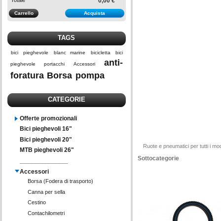
0,00 €
Carrello
Acquista
TAGS
bici
pieghevole
blanc marine
bicicletta
bici
anti-
pieghevole
portacchi
Accessori
foratura
Borsa
pompa
CATEGORIE
Offerte promozionali
Bici pieghevoli 16"
Bici pieghevoli 20"
Ruote e pneumatici per tutti i mod
MTB pieghevoli 26"
Sottocategorie
______________
Accessori
Borsa (Fodera di trasporto)
Canna per sella
Cestino
Contachilometri