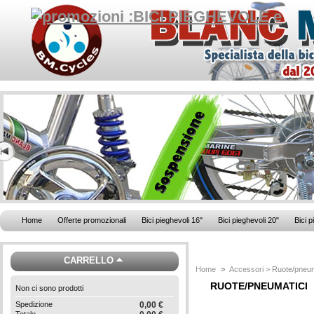
Home
Offerte promozionali
Bici pieghevoli 16"
Bici pieghevoli 20"
Bici p
CARRELLO
Home
>
Accessori
> Ruote/pneum
RUOTE/PNEUMATICI
Non ci sono prodotti
Spedizione
0,00 €
Totale