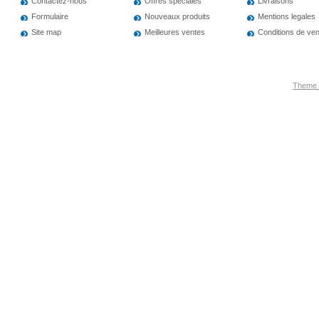
Contactez-nous
Offres speciales
Livraisons
Formulaire
Nouveaux produits
Mentions legales
Site map
Meilleures ventes
Conditions de ve
Theme 