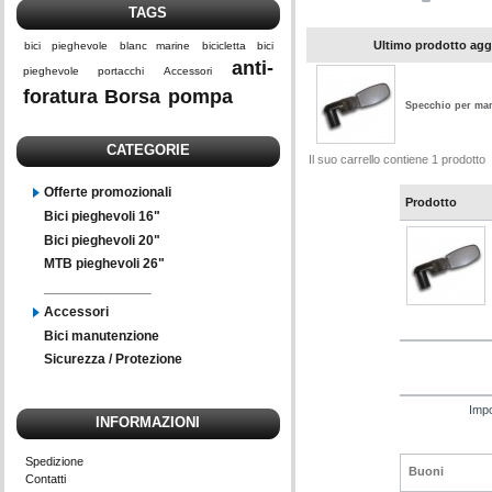
TAGS
Ultimo prodotto ag
bici
pieghevole
blanc marine
bicicletta
bici
anti-
pieghevole
portacchi
Accessori
foratura
Borsa
pompa
Specchio per ma
CATEGORIE
Il suo carrello contiene 1 prodotto
Offerte promozionali
Prodotto
Bici pieghevoli 16"
Bici pieghevoli 20"
MTB pieghevoli 26"
______________
Accessori
Bici manutenzione
Sicurezza / Protezione
Impo
INFORMAZIONI
Spedizione
Buoni
Contatti