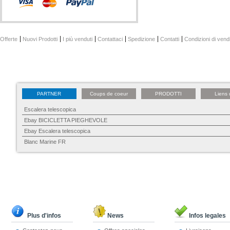
Offerte
Nuovi Prodotti
I più venduti
Contattaci
Spedizione
Contatti
Condizioni di vend
PARTNER
Coups de coeur
PRODOTTI
Liens 
Escalera telescopica
Ebay BICICLETTA PIEGHEVOLE
Ebay Escalera telescopica
Blanc Marine FR
Plus d'infos
News
Infos legales