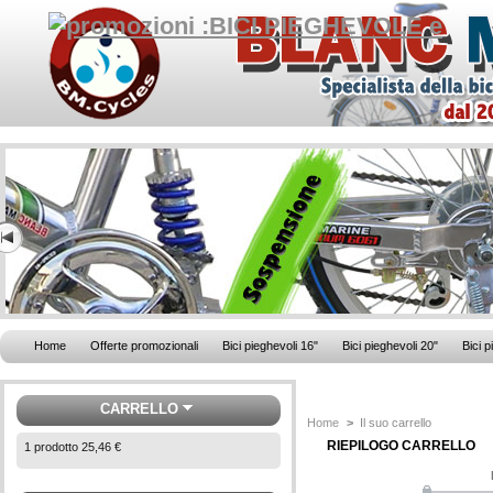
Home
Offerte promozionali
Bici pieghevoli 16"
Bici pieghevoli 20"
Bici p
CARRELLO
Home
>
Il suo carrello
RIEPILOGO CARRELLO
1
prodotto
25,46 €