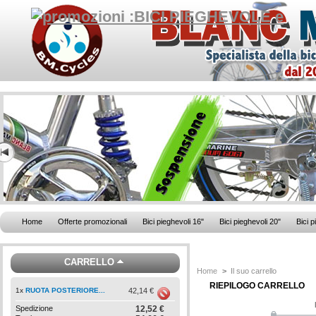
Home
Offerte promozionali
Bici pieghevoli 16"
Bici pieghevoli 20"
Bici p
CARRELLO
Home
>
Il suo carrello
RIEPILOGO CARRELLO
1
x
RUOTA POSTERIORE...
42,14 €
Spedizione
12,52 €