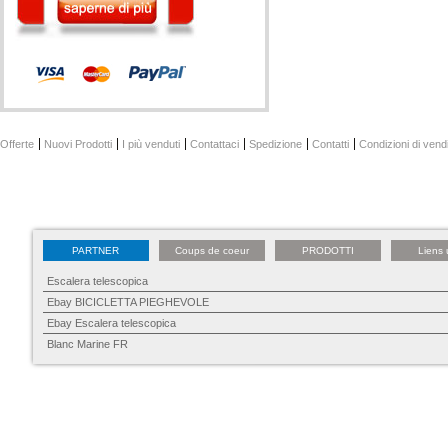
Offerte
Nuovi Prodotti
I più venduti
Contattaci
Spedizione
Contatti
Condizioni di vend
PARTNER
Coups de coeur
PRODOTTI
Liens 
Escalera telescopica
Ebay BICICLETTA PIEGHEVOLE
Ebay Escalera telescopica
Blanc Marine FR