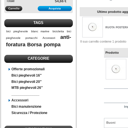
Totale
54,66 €
Carrello
Acquista
Ultimo prodotto ag
TAGS
RUOTA POSTERIO
bici
pieghevole
blanc marine
bicicletta
bici
anti-
pieghevole
portacchi
Accessori
Il suo carrello contiene 1 prodotto
foratura
Borsa
pompa
Prodotto
CATEGORIE
Offerte promozionali
Bici pieghevoli 16"
Bici pieghevoli 20"
MTB pieghevoli 26"
______________
Accessori
Bici manutenzione
Imp
Sicurezza / Protezione
Buoni